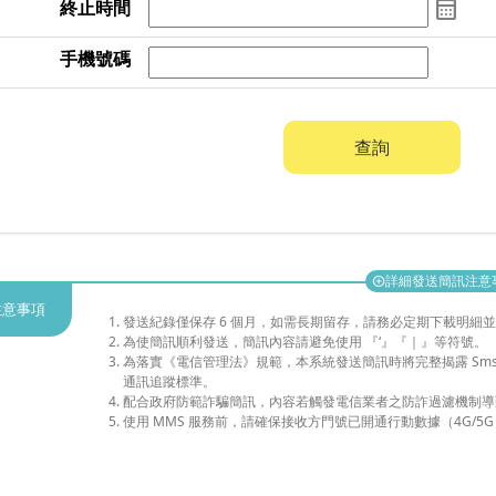
calendar_month
終止時間
手機號碼
查詢
詳細發送簡訊注意
add_circle
注意事項
發送紀錄僅保存 6 個月，如需長期留存，請務必定期下載明細
為使簡訊順利發送，簡訊內容請避免使用 『‘』『｜』等符號。
為落實《電信管理法》規範，本系統發送簡訊時將完整揭露 Sm
通訊追蹤標準。
配合政府防範詐騙簡訊，內容若觸發電信業者之防詐過濾機制導
使用 MMS 服務前，請確保接收方門號已開通行動數據（4G/5G