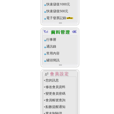
快速儲值1000元
快速儲值500元
電子發票記錄
行事曆
通訊錄
常用內容
罐頭簡訊
user_attributes
會員設定
您的訊息
fiber_manual_record
修改會員資料
fiber_manual_record
變更會員密碼
fiber_manual_record
會員帳號查詢
fiber_manual_record
點數提醒通知
fiber_manual_record
實名制驗證
fiber_manual_record