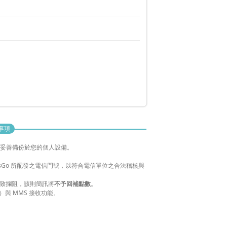
事項
並妥善備份於您的個人設備。
sGo 所配發之電信門號，以符合電信單位之合法稽核與
致攔阻，該則簡訊將
不予回補點數
。
）與 MMS 接收功能。