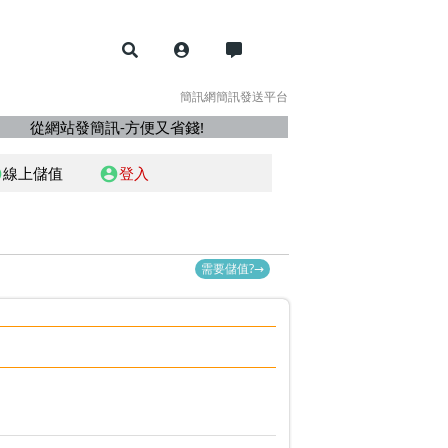
簡訊網簡訊發送平台
從網站發簡訊-方便又省錢!
線上儲值
登入
d
account_circle
需要儲值?→