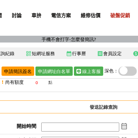
手機不會打字-怎麼發簡訊?
查詢紀錄
短網址服務
行事曆
會員設定
qr_code
calendar_month
receipt
pai
深色：
申請簡訊簽名
申請網址白名單
線上客服
 !
尚有額度
點
發送記錄
查詢
calendar_month
開始時間