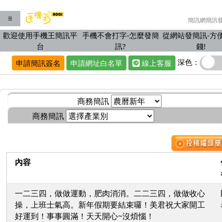
☰
簡訊網簡訊
歡迎使用手機王簡訊平
手機不會打字-怎麼發簡
從網站發簡訊-方
台
訊?
錢!
深色：
申請簡訊簽名
申請網址白名單
線上客服
商務簡訊
商務簡訊
內容
一二三四，做做運動，肥肉消消。二二三四，做做收心
操，上班士氣高。新年假期要結束囉！美君祝大家開工
好運到！事事圓滿！天天開心~沒煩惱！