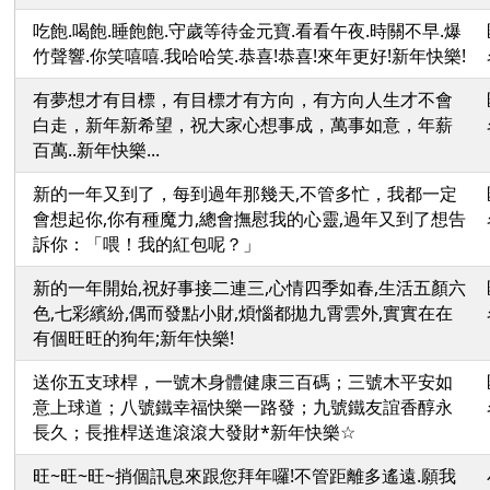
吃飽.喝飽.睡飽飽.守歲等待金元寶.看看午夜.時關不早.爆
竹聲響.你笑嘻嘻.我哈哈笑.恭喜!恭喜!來年更好!新年快樂!
有夢想才有目標，有目標才有方向，有方向人生才不會
白走，新年新希望，祝大家心想事成，萬事如意，年薪
百萬..新年快樂...
新的一年又到了，每到過年那幾天,不管多忙，我都一定
會想起你,你有種魔力,總會撫慰我的心靈,過年又到了想告
訴你：「喂！我的紅包呢？」
新的一年開始,祝好事接二連三,心情四季如春,生活五顏六
色,七彩繽紛,偶而發點小財,煩惱都拋九霄雲外,實實在在
有個旺旺的狗年;新年快樂!
送你五支球桿，一號木身體健康三百碼；三號木平安如
意上球道；八號鐵幸福快樂一路發；九號鐵友誼香醇永
長久；長推桿送進滾滾大發財*新年快樂☆
旺~旺~旺~捎個訊息來跟您拜年囉!不管距離多遙遠.願我