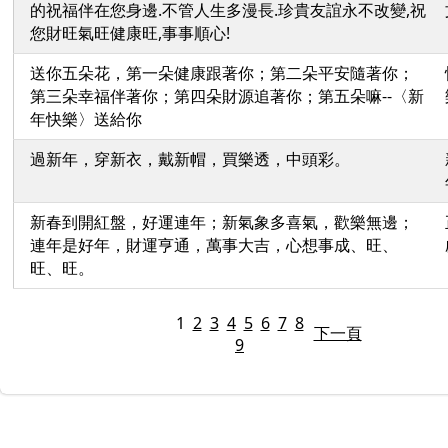
的祝福伴在您身邊.不管人生多漫長.珍貴友誼永不改變,祝
您財旺氣旺健康旺,事事順心!
送你五朵花，第一朵健康跟著你；第二朵平安隨著你；
第三朵幸福伴著你；第四朵財源追著你；第五朵嘛--〈新
年快樂〉送給你
過新年，穿新衣，戴新帽，買樂透，中頭彩。
新春到開紅盤，好運連年；新氣象多喜氣，歡樂無邊；
連年是好年，財運亨通，萬事大吉，心想事成、旺、
旺、旺。
1
2
3
4
5
6
7
8
下一頁
9