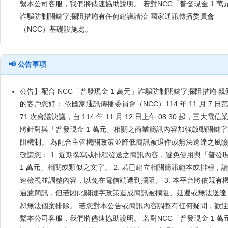
繫本公司客服，我們將儘速協助說明。 若對NCC「普發現金 1 萬
詐騙防制關鍵字攔阻措施有任何建議請洽 國家通訊傳播委員會
（NCC）基礎設施處。
📢 公告事項
公告】配合 NCC「普發現金 1 萬元」詐騙防制關鍵字攔阻措施 親
的客戶您好： 依國家通訊傳播委員會（NCC）114 年 11 月 7 日
71 次會議決議，自 114 年 11 月 12 日上午 08:30 起，三大電信
將針對與「普發現金 1 萬元」相關之商業簡訊內容加強啟動關鍵字
阻機制。 為配合主管機關政策並降低簡訊被退件或無法送達之風
敬請您： 1. 近期撰寫或排程發送之簡訊內容，避免使用與「普發
1 萬元」相關或類似之文字。 2. 若已建立相關簡訊範本或排程，
速檢視並調整內容，以免在電信端遭到攔阻。 3. 本平台將依既有
過濾簡訊，但若因此關鍵字政策造成簡訊被攔阻、延遲或無法送達
恕無法個案排除。 若您對本公告或簡訊內容調整有任何疑問，歡
繫本公司客服，我們將儘速協助說明。 若對NCC「普發現金 1 萬