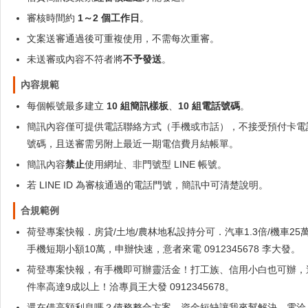
審核時間約
1～2 個工作日
。
文案送審通過後可重複使用，不需每次重審。
未送審或內容不符者將
不予發送
。
內容規範
每個帳號最多建立
10 組簡訊樣板
、
10 組電話號碼
。
簡訊內容僅可提供電話聯絡方式（手機或市話），不接受預付卡電
號碼，且送審需另附上最近一期電信費月結帳單。
簡訊內容
禁止
使用網址、非門號型 LINE 帳號。
若 LINE ID 為審核通過的電話門號，簡訊中可清楚說明。
合規範例
荷登專案快報．房貸/土地/農林地私設持分可．汽車1.3倍/機車25萬
手機短期小額10萬，申辦快速，意者來電 0912345678 李大發。
荷登專案快報，有手機即可辦靈活金！打工族、信用小白也可辦，
件率高達9成以上！洽專員王大發 0912345678。
還在借高額利息嗎？債務整合方案，資金短缺讓我來幫解決，電洽