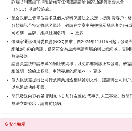
詐騙防制關鍵字攔阻措施有任何建議請洽 國家通訊傳播委員會
（NCC）基礎設施處。
配合政府主管單位要求及個人資料保護法之規定，提醒 貴客戶 : 
各類簡訊予特定收訊名單時，敬請在文案中完整提示發訊者身份(
司名稱、品牌、組織社團名稱..
→ 更多
依國家通訊傳播委員會(NCC)要求，自2024年11月15日起，發送
網址(網域)的簡訊，皆需符合為企業申請專屬的網址或網域，否則
無法發送，
請會員盡快申請專屬的網址或網域，以免影響簡訊正常發送。若需
細說明，洽線上客服。申請專屬的網址->
→ 更多
個人帳號需提出公司行號商業用途相關證明文件，建議轉公司用戶
以免通數功能受限。
簡訊發送內容有帶 網址/LINE 加好友連結 需事先 人工審查。故簡
無法立即發出，請提前預約。
🔒 安全警示