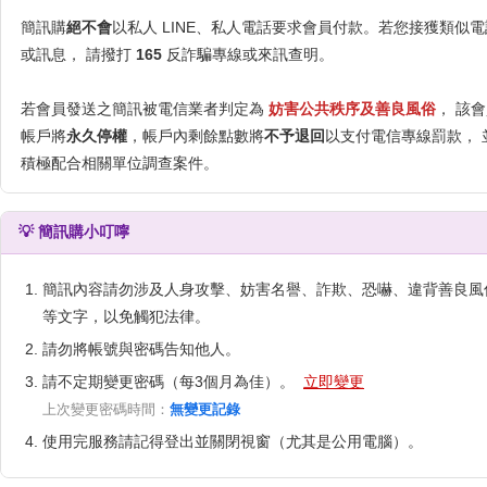
簡訊購
絕不會
以私人 LINE、私人電話要求會員付款。若您接獲類似電
或訊息， 請撥打
165
反詐騙專線或來訊查明。
若會員發送之簡訊被電信業者判定為
妨害公共秩序及善良風俗
， 該
帳戶將
永久停權
，帳戶內剩餘點數將
不予退回
以支付電信專線罰款， 
積極配合相關單位調查案件。
💡 簡訊購小叮嚀
簡訊內容請勿涉及人身攻擊、妨害名譽、詐欺、恐嚇、違背善良風
等文字，以免觸犯法律。
請勿將帳號與密碼告知他人。
請不定期變更密碼（每3個月為佳）。
立即變更
上次變更密碼時間：
無變更記錄
使用完服務請記得登出並關閉視窗（尤其是公用電腦）。