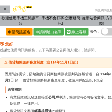
☰
簡訊網簡訊
歡迎使用手機王簡訊平
手機不會打字-怎麼發簡
從網站發簡訊-方
台
訊?
錢!
深色：
申請簡訊簽名
申請網址白名單
線上客服
👋 您好
感謝您使用簡訊購服務，以下為重要公告與個人通知，請詳閱。
⚠ 借貸類簡訊新審查制度（自114年11月1日起）
因應防詐需求，防堵融資借貸商務簡訊被誤判為詐騙管道，自
114年1
月1日
起， 借貸類簡訊將採新審查制度，敬請用戶配合以下規定：
送審機制
商業貸款簡訊發送僅接受
公司戶
申請，簡訊需有公司簽名文字。如
反規範，一律停用。
借貸簡訊文案須
經審核通過
才能發送。