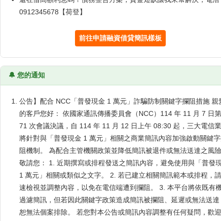
0912345678【荷登】
前往申請融資借貸簡訊樣板
🔔 您的通知
公告】配合 NCC「普發現金 1 萬元」詐騙防制關鍵字攔阻措施 親
的客戶您好： 依國家通訊傳播委員會（NCC）114 年 11 月 7 日
71 次會議決議，自 114 年 11 月 12 日上午 08:30 起，三大電信
將針對與「普發現金 1 萬元」相關之商業簡訊內容加強啟動關鍵字
阻機制。 為配合主管機關政策並降低簡訊被退件或無法送達之風
敬請您： 1. 近期撰寫或排程發送之簡訊內容，避免使用與「普發
1 萬元」相關或類似之文字。 2. 若已建立相關簡訊範本或排程，
速檢視並調整內容，以免在電信端遭到攔阻。 3. 本平台將依既有
過濾簡訊，但若因此關鍵字政策造成簡訊被攔阻、延遲或無法送達
恕無法個案排除。 若您對本公告或簡訊內容調整有任何疑問，歡