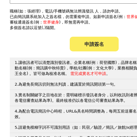
職稱(如：張經理)，電話/手機號碼無法辨識發訊 人，請勿申請。
已由簡訊購系統加入之簽名檔，勿需重複申請。如新申請簽名(例：
世界
審核通過簽名(例：
世界健身
)，即無需再申請。
多個簽名請以逗號(,)隔開。
申請簽名
1.讓收訊者可以清楚識別發訊者。企業名稱(例：荷登國際)，品牌名稱
動名稱(例：簡訊購中秋特賣)，學校/社團(例：文化大學)，業務相關
王全名) 。皆可做為核准名稱。
需完成實名才可申請
。
2.為避免長簡訊切則無法判讀，建議置於簡訊開頭第一句。
3.實名制關鍵字之目地在於：需明確標示發訊者身分，以利收訊則者
各電信審查結果為準)。最終核准仍以各電信公司審查結果為準。
4.為配合電訊簡訊中心時程，URL&具名時間調整為，每周五前送審
效。
5.請避免模糊字詞不可識別用語（如：民宿／驗證／簡訊／旅館/x經理/