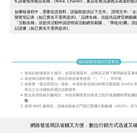
6.請避免用產品名稱，(Nike, Chanel)，產品名無法讓收訊者識別發
如審核過程中，需要佐證資料，請協助提供以下文件。 證明文件:「
變更登記表（如已實名不需再提供),「品牌名稱」須提供品牌官網截圖
「活動名稱」須提供活動申請證明或活動網頁截圖，「學校/社團」須
記證書（如已實名不需再提供)。
詳細發送簡訊注意事項
add_circle
發送紀錄僅保存 6 個月，如需長期留存，請務必定期下載明細並妥善
為使簡訊順利發送，簡訊內容請避免使用 『‘』『｜』等符號。
為落實《電信管理法》規範，本系統發送簡訊時將完整揭露 SmsGo
單位之合法稽核與通訊追蹤標準。
配合政府防範詐騙簡訊，內容若觸發電信業者之防詐過濾機制導致攔
數
。
使用 MMS 服務前，請確保接收方門號已開通行動數據（4G/5G）與 
網路發送簡訊省錢又方便．數位行銷方式迅速又