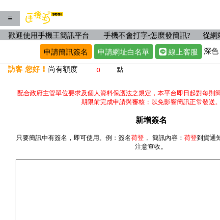
☰
歡迎使用手機王簡訊平台
手機不會打字-怎麼發簡訊?
從網
深色
申請簡訊簽名
申請網址白名單
線上客服
訪客 您好 !
尚有額度
點
配合政府主管單位要求及個人資料保護法之規定，本平台即日起對每則
期限前完成申請與審核；以免影響簡訊正常發送
新增簽名
只要簡訊中有簽名，即可使用。例：簽名
荷登
， 簡訊內容：
荷登
到貨通
注意查收。